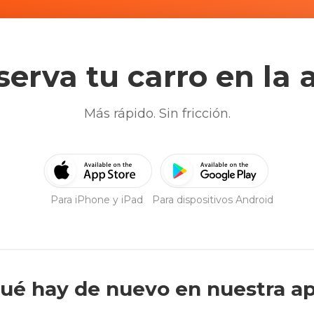
h
t
e
h
c
e
a
c
l
a
serva tu carro en la 
e
l
n
e
d
n
a
d
Más rápido. Sin fricción.
r
a
a
r
n
a
d
n
s
d
e
s
Para iPhone y iPad
Para dispositivos Android
l
e
e
l
c
e
t
c
a
t
d
a
a
d
ué hay de nuevo en nuestra a
t
a
e
t