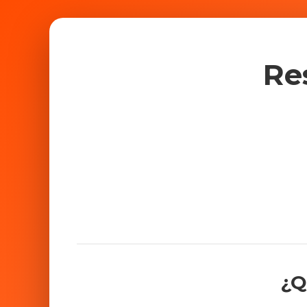
Re
¿Q