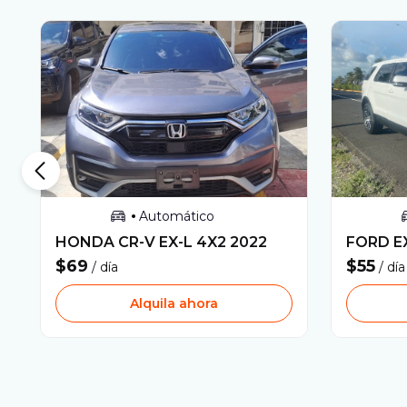
Automático
HONDA
CR-V EX-L 4X2
2022
FORD
E
$69
$55
/ día
/ día
Alquila ahora