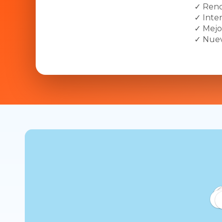
✓ Rend
✓ Inte
✓ Mejo
✓ Nuev